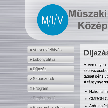
Versenyfelhívás
Díjazá
Lebonyolítás
A versenyen a
Díjazás
szervezésében
tagjait pénzju
Szponzorok
A tárgynyere
Program
National 
Regisztráció
OMRON C
Arduino fej
Programbizottság