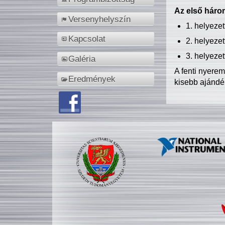
Az első három
Versenyhelyszín
1. helyeze
Kapcsolat
2. helyeze
3. helyeze
Galéria
A fenti nyere
Eredmények
kisebb ajándé