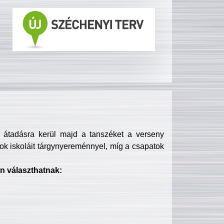
s átadásra kerül majd a tanszéket a verseny
ok iskoláit tárgynyereménnyel, míg a csapatok
n választhatnak: