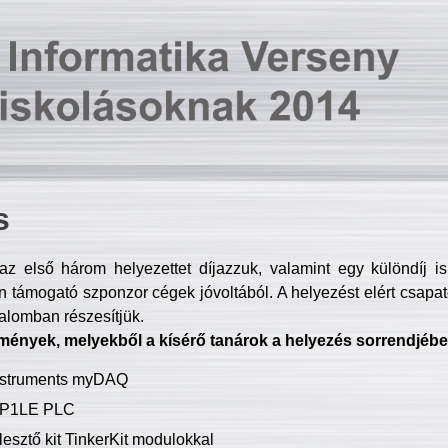
s
z első három helyezettet díjazzuk, valamint egy különdíj i
 támogató szponzor cégek jóvoltából. A helyezést elért csapat
talomban részesítjük.
mények, melyekből a kísérő tanárok a helyezés sorrendjébe
Instruments myDAQ
P1LE PLC
lesztő kit TinkerKit modulokkal