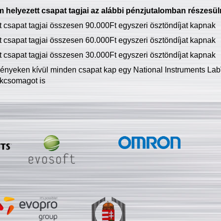
 helyezett csapat tagjai az alábbi pénzjutalomban részesül
tt csapat tagjai összesen 90.000Ft egyszeri ösztöndíjat kapnak
tt csapat tagjai összesen 60.000Ft egyszeri ösztöndíjat kapnak
tt csapat tagjai összesen 30.000Ft egyszeri ösztöndíjat kapnak
ményeken kívül minden csapat kap egy National Instruments LabV
kcsomagot is