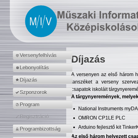
Versenyfelhívás
Díjazás
Lebonyolítás
A versenyen az első három hel
Díjazás
tanszéket a verseny szerve
csapatok iskoláit tárgynyeremé
Szponzorok
A tárgynyeremények, melyekb
Program
National Instruments myD
Regisztráció
OMRON CP1LE PLC
Arduino fejlesztő kit Tinke
Programbizottság
Az első három helyezett csap