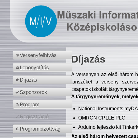
Versenyfelhívás
Díjazás
Lebonyolítás
A versenyen az első három hel
Díjazás
tanszéket a verseny szerve
csapatok iskoláit tárgynyeremé
Szponzorok
A tárgynyeremények, melyekb
Program
National Instruments myD
Regisztráció
OMRON CP1LE PLC
Arduino fejlesztő kit Tinke
Programbizottság
Az első három helyezett csap