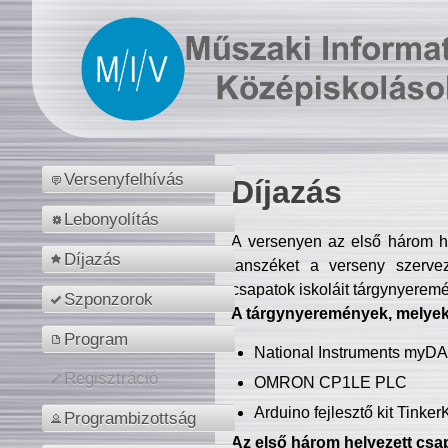
Versenyfelhívás
Díjazás
Lebonyolítás
A versenyen az első három hel
Díjazás
tanszéket a verseny szerve
csapatok iskoláit tárgynyeremé
Szponzorok
A tárgynyeremények, melyekb
Program
National Instruments myD
Regisztráció
OMRON CP1LE PLC
Arduino fejlesztő kit Tinke
Programbizottság
Az első három helyezett csap