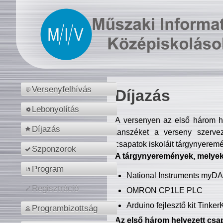
Versenyfelhívás
Díjazás
Lebonyolítás
A versenyen az első három hel
Díjazás
tanszéket a verseny szerve
csapatok iskoláit tárgynyeremé
Szponzorok
A tárgynyeremények, melyekb
Program
National Instruments myD
Regisztráció
OMRON CP1LE PLC
Arduino fejlesztő kit Tinke
Programbizottság
Az első három helyezett csap