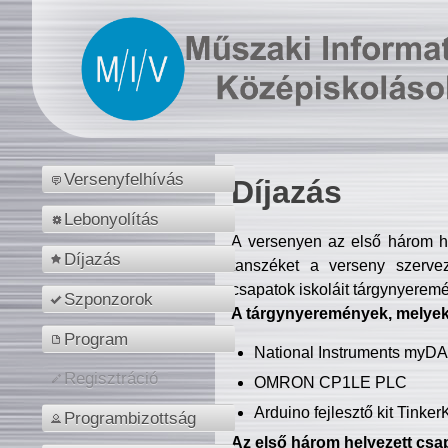
Versenyfelhívás
Díjazás
Lebonyolítás
A versenyen az első három hel
Díjazás
tanszéket a verseny szerve
csapatok iskoláit tárgynyeremé
Szponzorok
A tárgynyeremények, melyekb
Program
National Instruments myD
Regisztráció
OMRON CP1LE PLC
Arduino fejlesztő kit Tinke
Programbizottság
Az első három helyezett csap