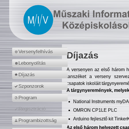
Versenyfelhívás
Díjazás
Lebonyolítás
A versenyen az első három hel
Díjazás
tanszéket a verseny szerve
csapatok iskoláit tárgynyeremé
Szponzorok
A tárgynyeremények, melyekb
Program
National Instruments myD
Regisztráció
OMRON CP1LE PLC
Arduino fejlesztő kit Tinke
Programbizottság
Az első három helyezett csap