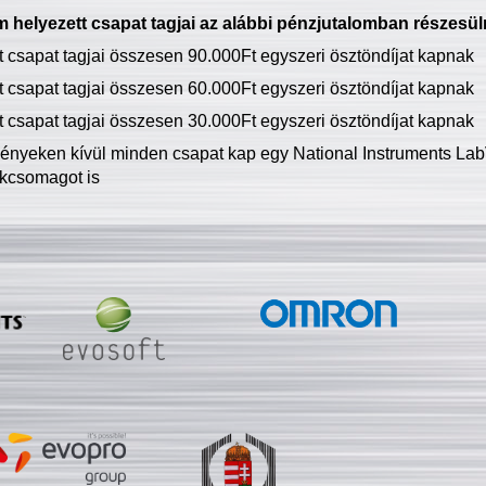
 helyezett csapat tagjai az alábbi pénzjutalomban részesül
tt csapat tagjai összesen 90.000Ft egyszeri ösztöndíjat kapnak
tt csapat tagjai összesen 60.000Ft egyszeri ösztöndíjat kapnak
tt csapat tagjai összesen 30.000Ft egyszeri ösztöndíjat kapnak
ményeken kívül minden csapat kap egy National Instruments LabV
kcsomagot is