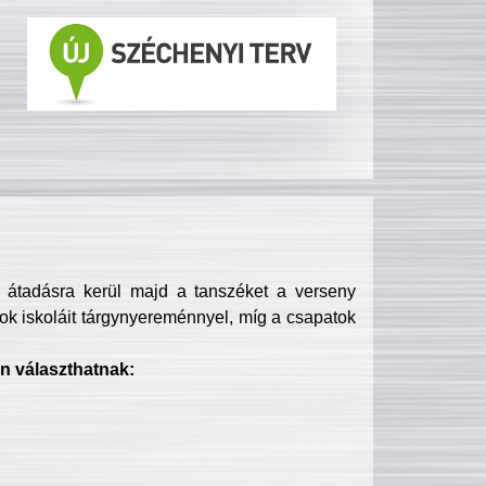
s átadásra kerül majd a tanszéket a verseny
ok iskoláit tárgynyereménnyel, míg a csapatok
n választhatnak: