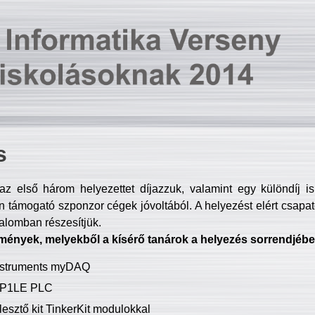
s
z első három helyezettet díjazzuk, valamint egy különdíj i
 támogató szponzor cégek jóvoltából. A helyezést elért csapat
talomban részesítjük.
mények, melyekből a kísérő tanárok a helyezés sorrendjébe
Instruments myDAQ
P1LE PLC
lesztő kit TinkerKit modulokkal