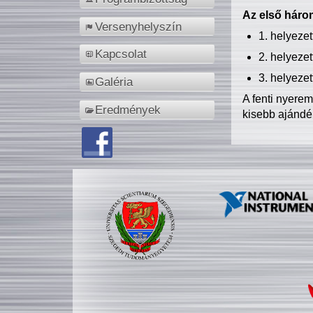
Az első három
Versenyhelyszín
1. helyeze
Kapcsolat
2. helyeze
3. helyeze
Galéria
A fenti nyere
Eredmények
kisebb ajándé