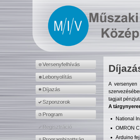
Versenyfelhívás
Díjazá
Lebonyolítás
A versenyen a
Díjazás
szervezésében
tagjait pénzju
Szponzorok
A tárgynyere
Program
National 
Regisztráció
OMRON C
Arduino fej
Programbizottság