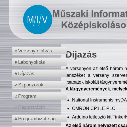
Versenyfelhívás
Díjazás
Lebonyolítás
A versenyen az első három hel
Díjazás
tanszéket a verseny szerve
csapatok iskoláit tárgynyeremé
Szponzorok
A tárgynyeremények, melyekb
Program
National Instruments myD
Regisztráció
OMRON CP1LE PLC
Arduino fejlesztő kit Tinke
Programbizottság
Az első három helyezett csap