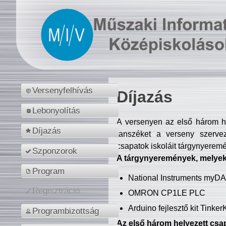
Versenyfelhívás
Díjazás
Lebonyolítás
A versenyen az első három hel
Díjazás
tanszéket a verseny szerve
csapatok iskoláit tárgynyeremé
Szponzorok
A tárgynyeremények, melyekb
Program
National Instruments myD
Regisztráció
OMRON CP1LE PLC
Arduino fejlesztő kit Tinke
Programbizottság
Az első három helyezett csap