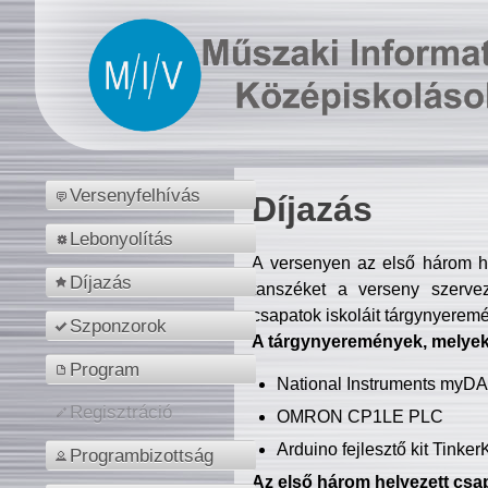
Versenyfelhívás
Díjazás
Lebonyolítás
A versenyen az első három hel
Díjazás
tanszéket a verseny szerve
csapatok iskoláit tárgynyeremé
Szponzorok
A tárgynyeremények, melyekb
Program
National Instruments myD
Regisztráció
OMRON CP1LE PLC
Arduino fejlesztő kit Tinke
Programbizottság
Az első három helyezett csap