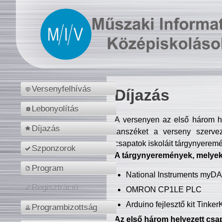
Versenyfelhívás
Díjazás
Lebonyolítás
A versenyen az első három hel
Díjazás
tanszéket a verseny szerve
csapatok iskoláit tárgynyeremé
Szponzorok
A tárgynyeremények, melyekb
Program
National Instruments myD
Regisztráció
OMRON CP1LE PLC
Arduino fejlesztő kit Tinke
Programbizottság
Az első három helyezett csap