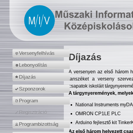
Versenyfelhívás
Díjazás
Lebonyolítás
A versenyen az első három hel
Díjazás
tanszéket a verseny szerve
csapatok iskoláit tárgynyeremé
Szponzorok
A tárgynyeremények, melyekb
Program
National Instruments myD
Regisztráció
OMRON CP1LE PLC
Arduino fejlesztő kit Tinke
Programbizottság
Az első három helyezett csap