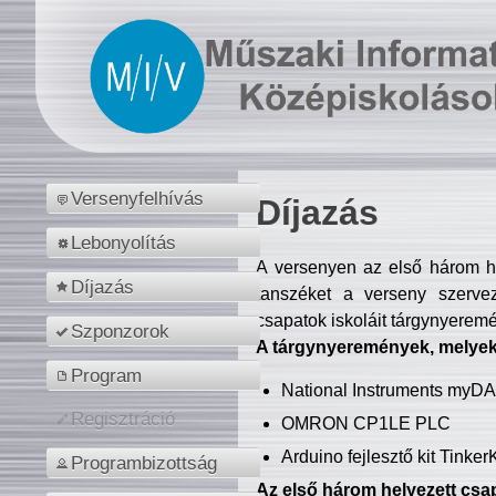
Versenyfelhívás
Díjazás
Lebonyolítás
A versenyen az első három hel
Díjazás
tanszéket a verseny szerve
csapatok iskoláit tárgynyeremé
Szponzorok
A tárgynyeremények, melyekb
Program
National Instruments myD
Regisztráció
OMRON CP1LE PLC
Arduino fejlesztő kit Tinke
Programbizottság
Az első három helyezett csap