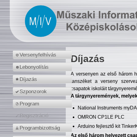
Versenyfelhívás
Díjazás
Lebonyolítás
A versenyen az első három hel
Díjazás
tanszéket a verseny szerve
csapatok iskoláit tárgynyeremé
Szponzorok
A tárgynyeremények, melyekb
Program
National Instruments myD
Regisztráció
OMRON CP1LE PLC
Arduino fejlesztő kit Tinke
Programbizottság
Az első három helyezett csap