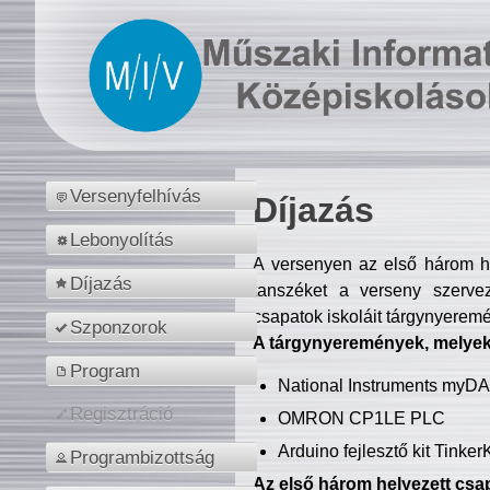
Versenyfelhívás
Díjazás
Lebonyolítás
A versenyen az első három hel
Díjazás
tanszéket a verseny szerve
csapatok iskoláit tárgynyeremé
Szponzorok
A tárgynyeremények, melyekb
Program
National Instruments myD
Regisztráció
OMRON CP1LE PLC
Arduino fejlesztő kit Tinke
Programbizottság
Az első három helyezett csap