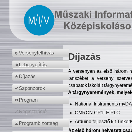
Versenyfelhívás
Díjazás
Lebonyolítás
A versenyen az első három hel
Díjazás
tanszéket a verseny szerve
csapatok iskoláit tárgynyeremé
Szponzorok
A tárgynyeremények, melyekb
Program
National Instruments myD
Regisztráció
OMRON CP1LE PLC
Arduino fejlesztő kit Tinke
Programbizottság
Az első három helyezett csap