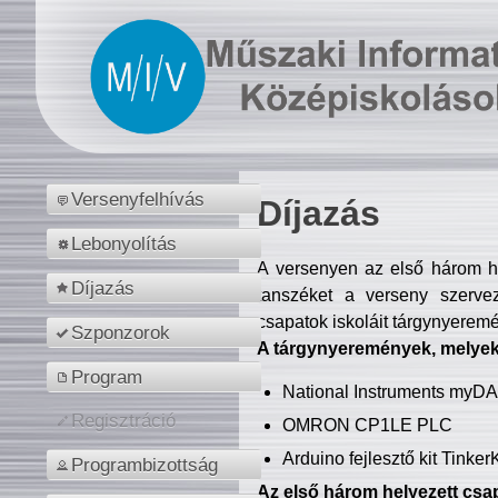
Versenyfelhívás
Díjazás
Lebonyolítás
A versenyen az első három hel
Díjazás
tanszéket a verseny szerve
csapatok iskoláit tárgynyeremé
Szponzorok
A tárgynyeremények, melyekb
Program
National Instruments myD
Regisztráció
OMRON CP1LE PLC
Arduino fejlesztő kit Tinke
Programbizottság
Az első három helyezett csap