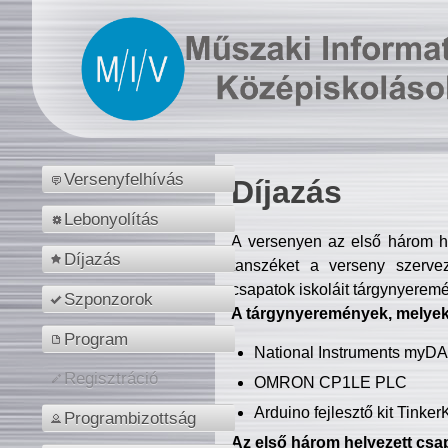
Versenyfelhívás
Díjazás
Lebonyolítás
A versenyen az első három hel
Díjazás
tanszéket a verseny szerve
csapatok iskoláit tárgynyeremé
Szponzorok
A tárgynyeremények, melyekb
Program
National Instruments myD
Regisztráció
OMRON CP1LE PLC
Arduino fejlesztő kit Tinke
Programbizottság
Az első három helyezett csap