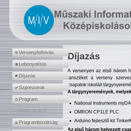
Versenyfelhívás
Díjazás
Lebonyolítás
A versenyen az első három hel
Díjazás
tanszéket a verseny szerve
csapatok iskoláit tárgynyeremé
Szponzorok
A tárgynyeremények, melyekb
Program
National Instruments myD
Regisztráció
OMRON CP1LE PLC
Arduino fejlesztő kit Tinke
Programbizottság
Az első három helyezett csap