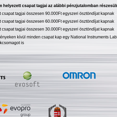
 helyezett csapat tagjai az alábbi pénzjutalomban részesül
tt csapat tagjai összesen 90.000Ft egyszeri ösztöndíjat kapnak
tt csapat tagjai összesen 60.000Ft egyszeri ösztöndíjat kapnak
tt csapat tagjai összesen 30.000Ft egyszeri ösztöndíjat kapnak
ményeken kívül minden csapat kap egy National Instruments LabV
kcsomagot is