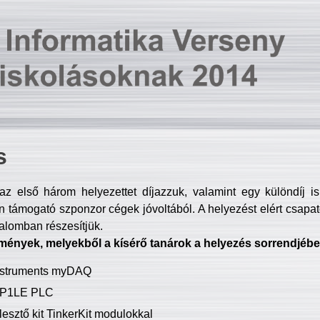
s
z első három helyezettet díjazzuk, valamint egy különdíj i
 támogató szponzor cégek jóvoltából. A helyezést elért csapat
talomban részesítjük.
mények, melyekből a kísérő tanárok a helyezés sorrendjébe
Instruments myDAQ
P1LE PLC
lesztő kit TinkerKit modulokkal