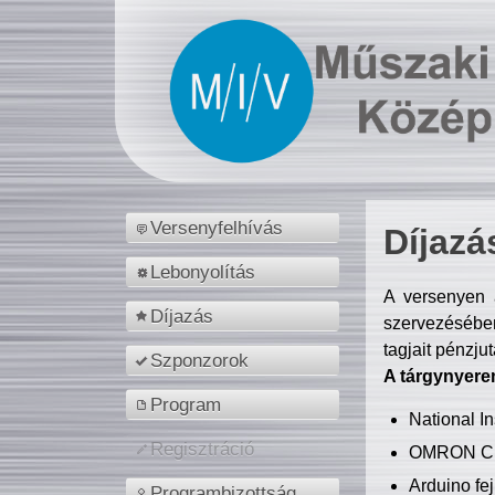
Versenyfelhívás
Díjazá
Lebonyolítás
A versenyen a
Díjazás
szervezésében
tagjait pénzju
Szponzorok
A tárgynyere
Program
National 
Regisztráció
OMRON C
Arduino fej
Programbizottság