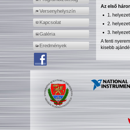
Az első három
Versenyhelyszín
1. helyeze
Kapcsolat
2. helyeze
3. helyeze
Galéria
A fenti nyere
Eredmények
kisebb ajándé