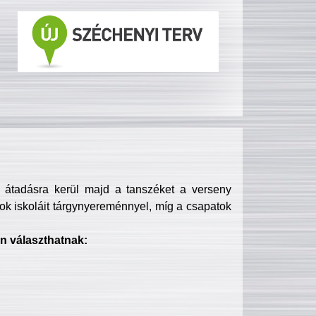
s átadásra kerül majd a tanszéket a verseny
ok iskoláit tárgynyereménnyel, míg a csapatok
n választhatnak: