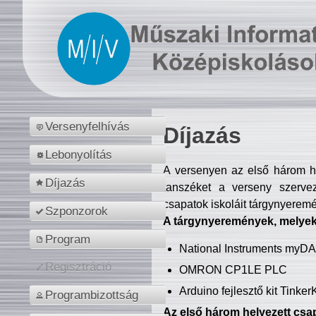
Versenyfelhívás
Díjazás
Lebonyolítás
A versenyen az első három hel
Díjazás
tanszéket a verseny szerve
csapatok iskoláit tárgynyeremé
Szponzorok
A tárgynyeremények, melyekb
Program
National Instruments myD
Regisztráció
OMRON CP1LE PLC
Arduino fejlesztő kit Tinke
Programbizottság
Az első három helyezett csap