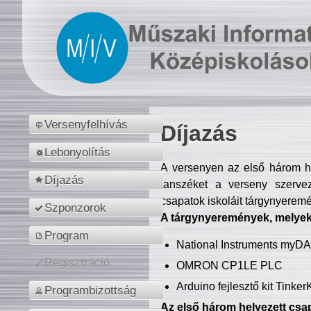
Versenyfelhívás
Díjazás
Lebonyolítás
A versenyen az első három hel
Díjazás
tanszéket a verseny szerve
csapatok iskoláit tárgynyeremé
Szponzorok
A tárgynyeremények, melyekb
Program
National Instruments myD
Regisztráció
OMRON CP1LE PLC
Arduino fejlesztő kit Tinke
Programbizottság
Az első három helyezett csap