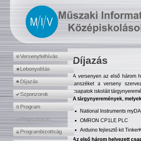
Versenyfelhívás
Díjazás
Lebonyolítás
A versenyen az első három hel
Díjazás
tanszéket a verseny szerve
csapatok iskoláit tárgynyeremé
Szponzorok
A tárgynyeremények, melyekb
Program
National Instruments myD
Regisztráció
OMRON CP1LE PLC
Arduino fejlesztő kit Tinke
Programbizottság
Az első három helyezett csap