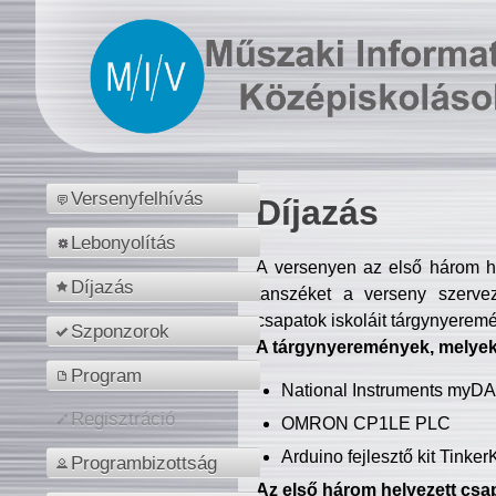
Versenyfelhívás
Díjazás
Lebonyolítás
A versenyen az első három hel
Díjazás
tanszéket a verseny szerve
csapatok iskoláit tárgynyeremé
Szponzorok
A tárgynyeremények, melyekb
Program
National Instruments myD
Regisztráció
OMRON CP1LE PLC
Arduino fejlesztő kit Tinke
Programbizottság
Az első három helyezett csap