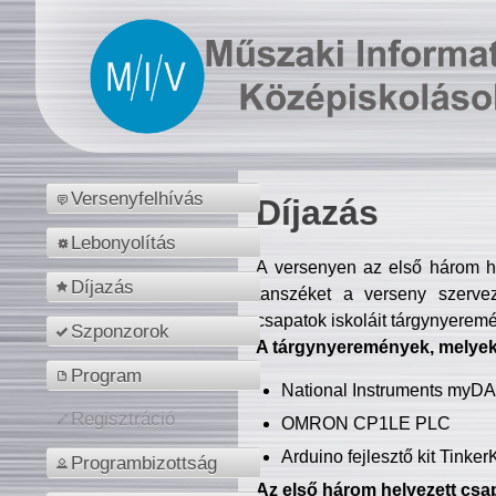
Versenyfelhívás
Díjazás
Lebonyolítás
A versenyen az első három hel
Díjazás
tanszéket a verseny szerve
csapatok iskoláit tárgynyeremé
Szponzorok
A tárgynyeremények, melyekb
Program
National Instruments myD
Regisztráció
OMRON CP1LE PLC
Arduino fejlesztő kit Tinke
Programbizottság
Az első három helyezett csap