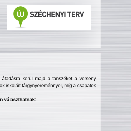
s átadásra kerül majd a tanszéket a verseny
ok iskoláit tárgynyereménnyel, míg a csapatok
n választhatnak: