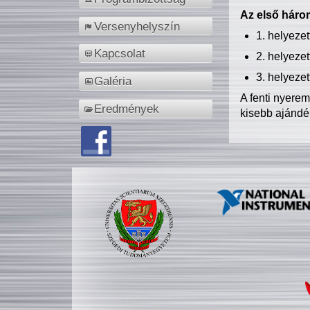
Az első három
Versenyhelyszín
1. helyeze
Kapcsolat
2. helyeze
3. helyeze
Galéria
A fenti nyere
Eredmények
kisebb ajándé