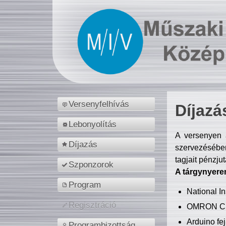
Versenyfelhívás
Díjazá
Lebonyolítás
A versenyen a
Díjazás
szervezésében
tagjait pénzju
Szponzorok
A tárgynyere
Program
National 
Regisztráció
OMRON C
Arduino fej
Programbizottság