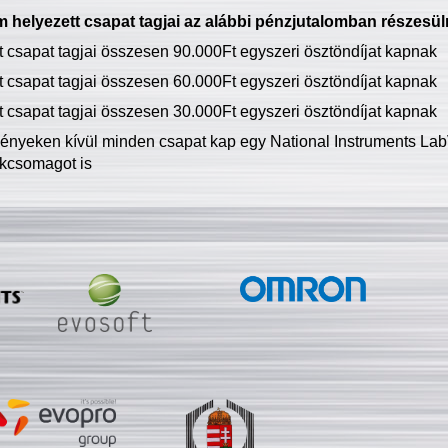
 helyezett csapat tagjai az alábbi pénzjutalomban részesül
tt csapat tagjai összesen 90.000Ft egyszeri ösztöndíjat kapnak
tt csapat tagjai összesen 60.000Ft egyszeri ösztöndíjat kapnak
tt csapat tagjai összesen 30.000Ft egyszeri ösztöndíjat kapnak
ményeken kívül minden csapat kap egy National Instruments LabV
kcsomagot is