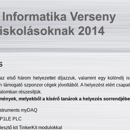
s
z első három helyezettet díjazzuk, valamint egy különdíj i
 támogató szponzor cégek jóvoltából. A helyezést elért csapat
talomban részesítjük.
mények, melyekből a kísérő tanárok a helyezés sorrendjébe
Instruments myDAQ
P1LE PLC
lesztő kit TinkerKit modulokkal