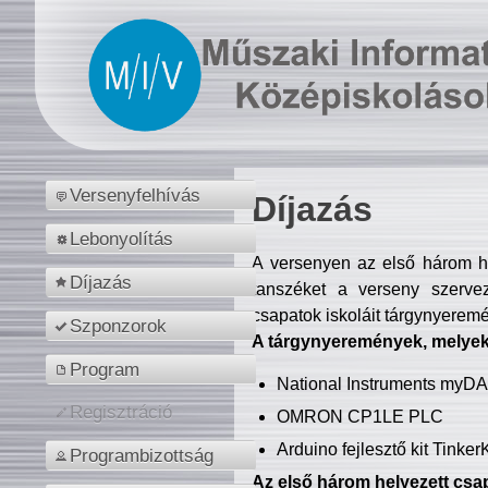
Versenyfelhívás
Díjazás
Lebonyolítás
A versenyen az első három hel
Díjazás
tanszéket a verseny szerve
csapatok iskoláit tárgynyeremé
Szponzorok
A tárgynyeremények, melyekb
Program
National Instruments myD
Regisztráció
OMRON CP1LE PLC
Arduino fejlesztő kit Tinke
Programbizottság
Az első három helyezett csap