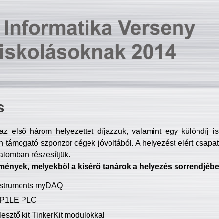
s
z első három helyezettet díjazzuk, valamint egy különdíj i
 támogató szponzor cégek jóvoltából. A helyezést elért csapat
talomban részesítjük.
mények, melyekből a kísérő tanárok a helyezés sorrendjébe
Instruments myDAQ
P1LE PLC
lesztő kit TinkerKit modulokkal