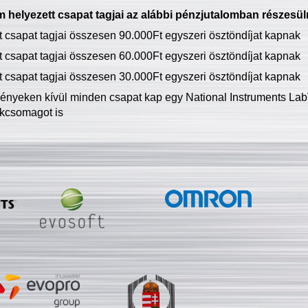
 helyezett csapat tagjai az alábbi pénzjutalomban részesül
tt csapat tagjai összesen 90.000Ft egyszeri ösztöndíjat kapnak
tt csapat tagjai összesen 60.000Ft egyszeri ösztöndíjat kapnak
tt csapat tagjai összesen 30.000Ft egyszeri ösztöndíjat kapnak
ményeken kívül minden csapat kap egy National Instruments LabV
kcsomagot is