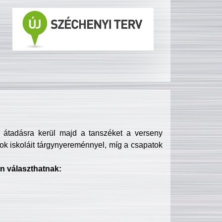
s átadásra kerül majd a tanszéket a verseny
ok iskoláit tárgynyereménnyel, míg a csapatok
n választhatnak: