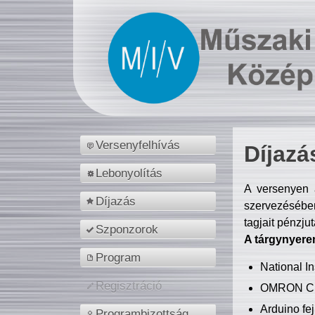
Versenyfelhívás
Díjazá
Lebonyolítás
A versenyen a
Díjazás
szervezésében
tagjait pénzju
Szponzorok
A tárgynyere
Program
National 
Regisztráció
OMRON C
Arduino fej
Programbizottság