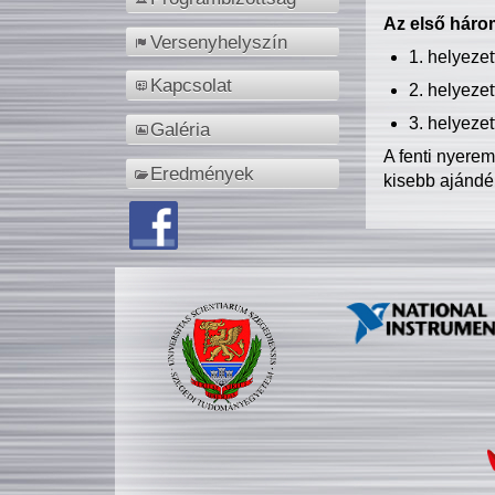
Az első három
Versenyhelyszín
1. helyeze
Kapcsolat
2. helyeze
3. helyeze
Galéria
A fenti nyere
Eredmények
kisebb ajándé