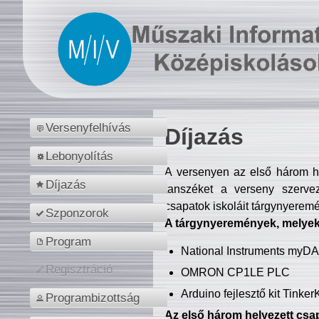
Versenyfelhívás
Díjazás
Lebonyolítás
A versenyen az első három hel
Díjazás
tanszéket a verseny szerve
csapatok iskoláit tárgynyeremé
Szponzorok
A tárgynyeremények, melyekb
Program
National Instruments myD
Regisztráció
OMRON CP1LE PLC
Arduino fejlesztő kit Tinke
Programbizottság
Az első három helyezett csap