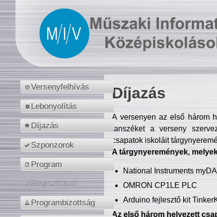
Versenyfelhívás
Díjazás
Lebonyolítás
A versenyen az első három hel
Díjazás
tanszéket a verseny szerve
csapatok iskoláit tárgynyeremé
Szponzorok
A tárgynyeremények, melyekb
Program
National Instruments myD
Regisztráció
OMRON CP1LE PLC
Arduino fejlesztő kit Tinke
Programbizottság
Az első három helyezett csap