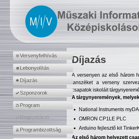
Versenyfelhívás
Díjazás
Lebonyolítás
A versenyen az első három hel
Díjazás
tanszéket a verseny szerve
csapatok iskoláit tárgynyeremé
Szponzorok
A tárgynyeremények, melyekb
Program
National Instruments myD
Regisztráció
OMRON CP1LE PLC
Arduino fejlesztő kit Tinke
Programbizottság
Az első három helyezett csap