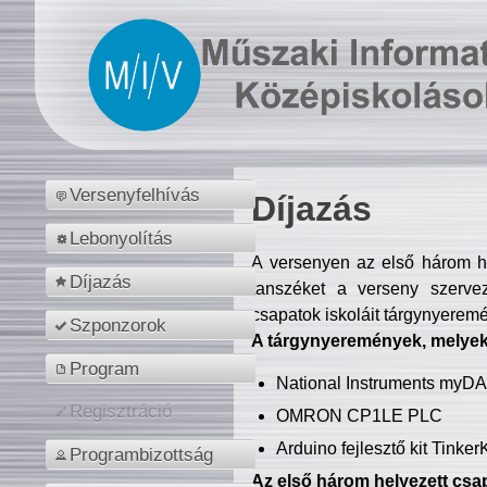
Versenyfelhívás
Díjazás
Lebonyolítás
A versenyen az első három hel
Díjazás
tanszéket a verseny szerve
csapatok iskoláit tárgynyeremé
Szponzorok
A tárgynyeremények, melyekb
Program
National Instruments myD
Regisztráció
OMRON CP1LE PLC
Arduino fejlesztő kit Tinke
Programbizottság
Az első három helyezett csap