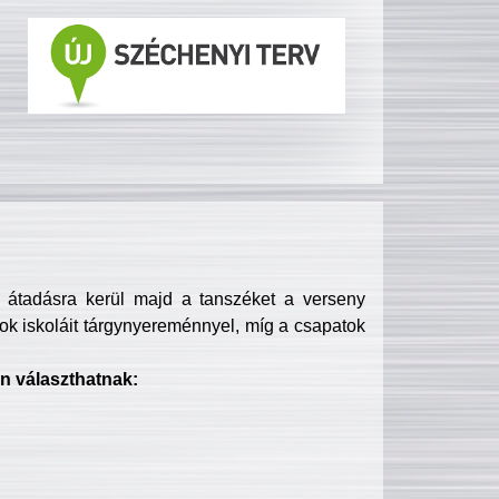
s átadásra kerül majd a tanszéket a verseny
ok iskoláit tárgynyereménnyel, míg a csapatok
n választhatnak: