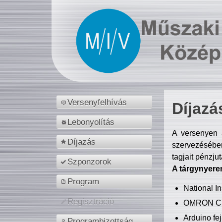
Versenyfelhívás
Díjazá
Lebonyolítás
A versenyen a
Díjazás
szervezésében
tagjait pénzju
Szponzorok
A tárgynyere
Program
National 
Regisztráció
OMRON C
Arduino fej
Programbizottság