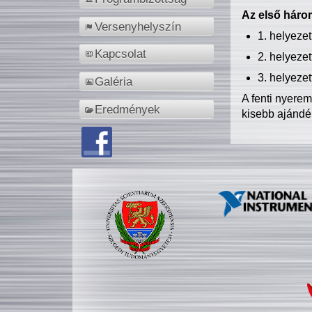
Az első három
Versenyhelyszín
1. helyeze
Kapcsolat
2. helyeze
3. helyeze
Galéria
A fenti nyere
Eredmények
kisebb ajándé