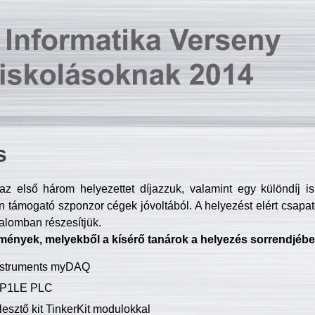
s
z első három helyezettet díjazzuk, valamint egy különdíj i
 támogató szponzor cégek jóvoltából. A helyezést elért csapat
talomban részesítjük.
mények, melyekből a kísérő tanárok a helyezés sorrendjébe
Instruments myDAQ
P1LE PLC
lesztő kit TinkerKit modulokkal