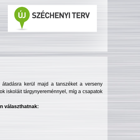
s átadásra kerül majd a tanszéket a verseny
ok iskoláit tárgynyereménnyel, míg a csapatok
n választhatnak: