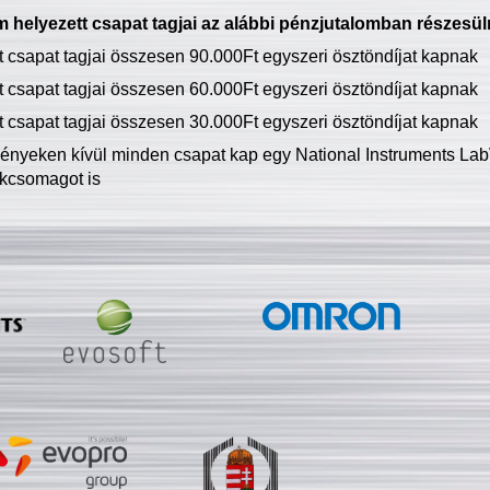
 helyezett csapat tagjai az alábbi pénzjutalomban részesül
tt csapat tagjai összesen 90.000Ft egyszeri ösztöndíjat kapnak
tt csapat tagjai összesen 60.000Ft egyszeri ösztöndíjat kapnak
tt csapat tagjai összesen 30.000Ft egyszeri ösztöndíjat kapnak
ményeken kívül minden csapat kap egy National Instruments LabV
kcsomagot is