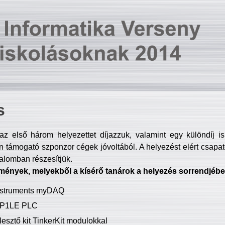
s
z első három helyezettet díjazzuk, valamint egy különdíj i
 támogató szponzor cégek jóvoltából. A helyezést elért csapat
talomban részesítjük.
mények, melyekből a kísérő tanárok a helyezés sorrendjébe
Instruments myDAQ
P1LE PLC
lesztő kit TinkerKit modulokkal