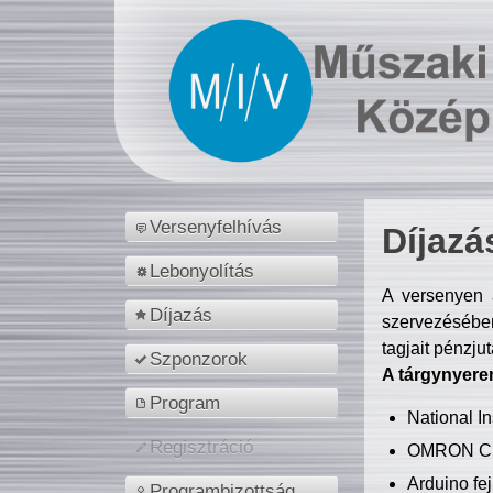
Versenyfelhívás
Díjazá
Lebonyolítás
A versenyen a
Díjazás
szervezésében
tagjait pénzju
Szponzorok
A tárgynyere
Program
National 
Regisztráció
OMRON C
Arduino fej
Programbizottság