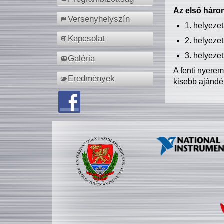
Az első három
Versenyhelyszín
1. helyeze
Kapcsolat
2. helyeze
3. helyeze
Galéria
A fenti nyere
Eredmények
kisebb ajándé