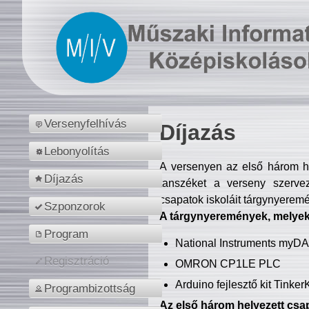
Versenyfelhívás
Díjazás
Lebonyolítás
A versenyen az első három hel
Díjazás
tanszéket a verseny szerve
csapatok iskoláit tárgynyeremé
Szponzorok
A tárgynyeremények, melyekb
Program
National Instruments myD
Regisztráció
OMRON CP1LE PLC
Arduino fejlesztő kit Tinke
Programbizottság
Az első három helyezett csap