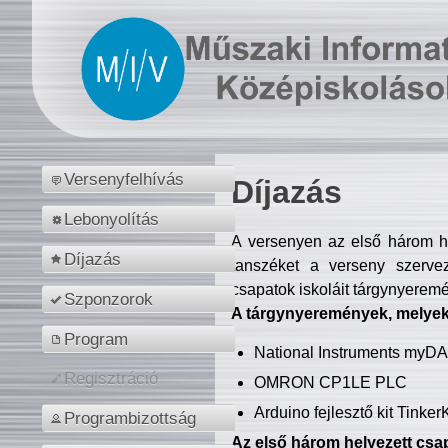
Versenyfelhívás
Díjazás
Lebonyolítás
A versenyen az első három hel
Díjazás
tanszéket a verseny szerve
csapatok iskoláit tárgynyeremé
Szponzorok
A tárgynyeremények, melyekb
Program
National Instruments myD
Regisztráció
OMRON CP1LE PLC
Arduino fejlesztő kit Tinke
Programbizottság
Az első három helyezett csap