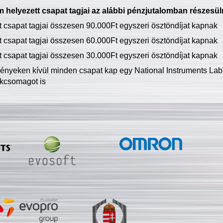
 helyezett csapat tagjai az alábbi pénzjutalomban részesül
tt csapat tagjai összesen 90.000Ft egyszeri ösztöndíjat kapnak
tt csapat tagjai összesen 60.000Ft egyszeri ösztöndíjat kapnak
tt csapat tagjai összesen 30.000Ft egyszeri ösztöndíjat kapnak
ményeken kívül minden csapat kap egy National Instruments LabV
kcsomagot is