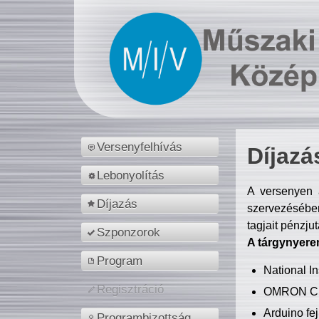
Versenyfelhívás
Díjazá
Lebonyolítás
A versenyen a
Díjazás
szervezésében
tagjait pénzju
Szponzorok
A tárgynyere
Program
National 
Regisztráció
OMRON C
Arduino fej
Programbizottság