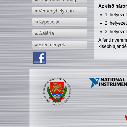
Az első három
Versenyhelyszín
1. helyeze
Kapcsolat
2. helyeze
3. helyeze
Galéria
A fenti nyere
Eredmények
kisebb ajándé