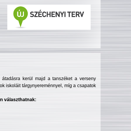
s átadásra kerül majd a tanszéket a verseny
ok iskoláit tárgynyereménnyel, míg a csapatok
n választhatnak: