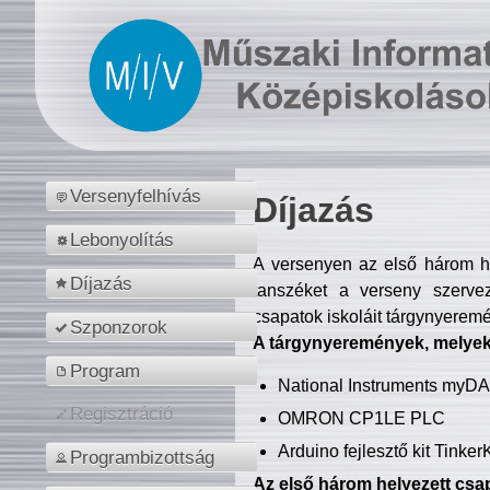
Versenyfelhívás
Díjazás
Lebonyolítás
A versenyen az első három hel
Díjazás
tanszéket a verseny szerve
csapatok iskoláit tárgynyeremé
Szponzorok
A tárgynyeremények, melyekb
Program
National Instruments myD
Regisztráció
OMRON CP1LE PLC
Arduino fejlesztő kit Tinke
Programbizottság
Az első három helyezett csap