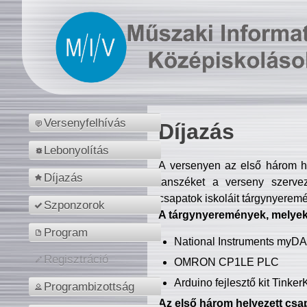
Versenyfelhívás
Díjazás
Lebonyolítás
A versenyen az első három hel
Díjazás
tanszéket a verseny szerve
csapatok iskoláit tárgynyeremé
Szponzorok
A tárgynyeremények, melyekb
Program
National Instruments myD
Regisztráció
OMRON CP1LE PLC
Arduino fejlesztő kit Tinke
Programbizottság
Az első három helyezett csap