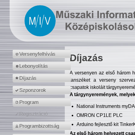
Versenyfelhívás
Díjazás
Lebonyolítás
A versenyen az első három hel
Díjazás
tanszéket a verseny szerve
csapatok iskoláit tárgynyeremé
Szponzorok
A tárgynyeremények, melyekb
Program
National Instruments myD
Regisztráció
OMRON CP1LE PLC
Arduino fejlesztő kit Tinke
Programbizottság
Az első három helyezett csap