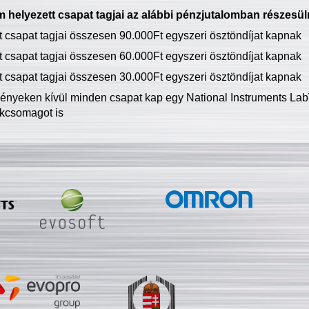
 helyezett csapat tagjai az alábbi pénzjutalomban részesül
tt csapat tagjai összesen 90.000Ft egyszeri ösztöndíjat kapnak
tt csapat tagjai összesen 60.000Ft egyszeri ösztöndíjat kapnak
tt csapat tagjai összesen 30.000Ft egyszeri ösztöndíjat kapnak
ményeken kívül minden csapat kap egy National Instruments LabV
kcsomagot is