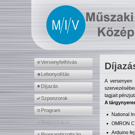
Versenyfelhívás
Díjazá
Lebonyolítás
A versenyen a
Díjazás
szervezésében
tagjait pénzju
Szponzorok
A tárgynyere
Program
National 
Regisztráció
OMRON C
Arduino fej
Programbizottság