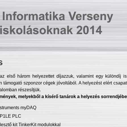
s
z első három helyezettet díjazzuk, valamint egy különdíj i
 támogató szponzor cégek jóvoltából. A helyezést elért csapat
talomban részesítjük.
mények, melyekből a kísérő tanárok a helyezés sorrendjébe
Instruments myDAQ
P1LE PLC
lesztő kit TinkerKit modulokkal