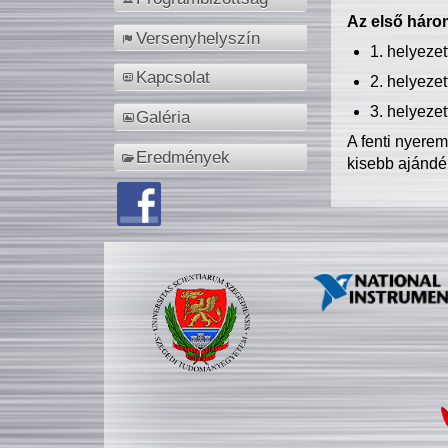
Az első három
Versenyhelyszín
1. helyeze
Kapcsolat
2. helyeze
3. helyeze
Galéria
A fenti nyere
Eredmények
kisebb ajándé