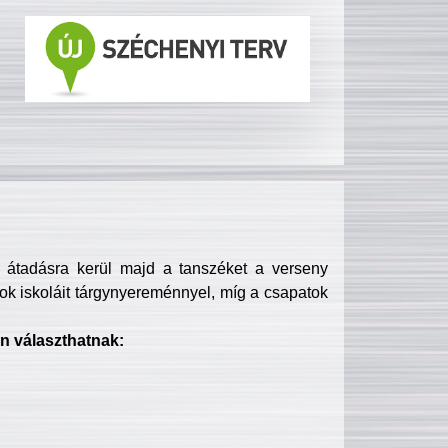
s átadásra kerül majd a tanszéket a verseny
ok iskoláit tárgynyereménnyel, míg a csapatok
n választhatnak: