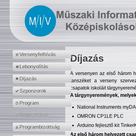
Versenyfelhívás
Díjazás
Lebonyolítás
A versenyen az első három hel
Díjazás
tanszéket a verseny szerve
csapatok iskoláit tárgynyeremé
Szponzorok
A tárgynyeremények, melyekb
Program
National Instruments myD
Regisztráció
OMRON CP1LE PLC
Arduino fejlesztő kit Tinke
Programbizottság
Az első három helyezett csap