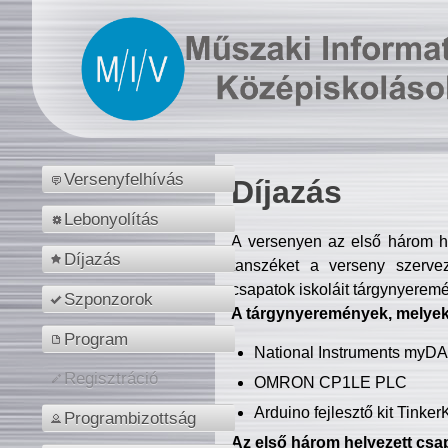
Versenyfelhívás
Díjazás
Lebonyolítás
A versenyen az első három hel
Díjazás
tanszéket a verseny szerve
csapatok iskoláit tárgynyeremé
Szponzorok
A tárgynyeremények, melyekb
Program
National Instruments myD
Regisztráció
OMRON CP1LE PLC
Arduino fejlesztő kit Tinke
Programbizottság
Az első három helyezett csap