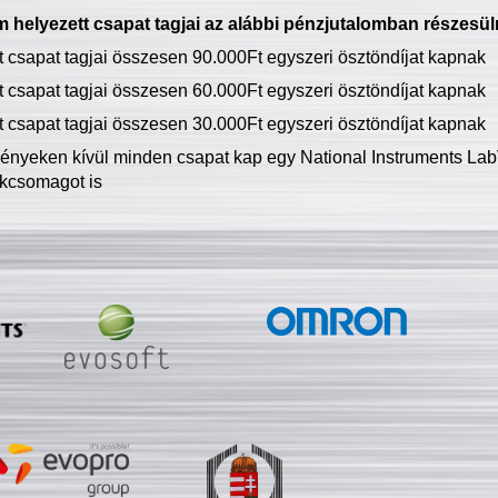
 helyezett csapat tagjai az alábbi pénzjutalomban részesül
tt csapat tagjai összesen 90.000Ft egyszeri ösztöndíjat kapnak
tt csapat tagjai összesen 60.000Ft egyszeri ösztöndíjat kapnak
tt csapat tagjai összesen 30.000Ft egyszeri ösztöndíjat kapnak
ményeken kívül minden csapat kap egy National Instruments LabV
kcsomagot is