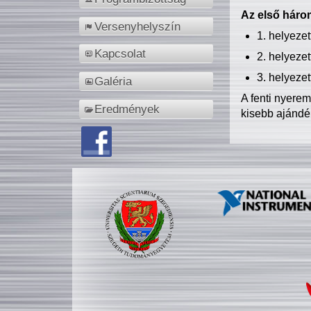
Az első három
Versenyhelyszín
1. helyeze
Kapcsolat
2. helyeze
3. helyeze
Galéria
A fenti nyere
Eredmények
kisebb ajándé