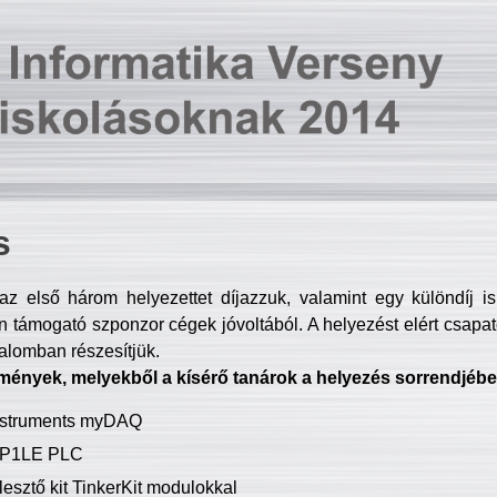
s
z első három helyezettet díjazzuk, valamint egy különdíj i
 támogató szponzor cégek jóvoltából. A helyezést elért csapat
talomban részesítjük.
mények, melyekből a kísérő tanárok a helyezés sorrendjébe
Instruments myDAQ
P1LE PLC
lesztő kit TinkerKit modulokkal