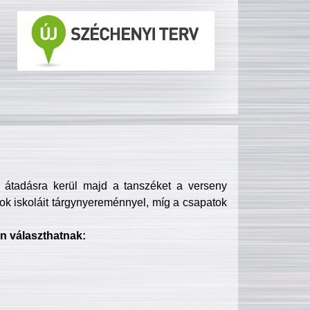
s átadásra kerül majd a tanszéket a verseny
ok iskoláit tárgynyereménnyel, míg a csapatok
n választhatnak: