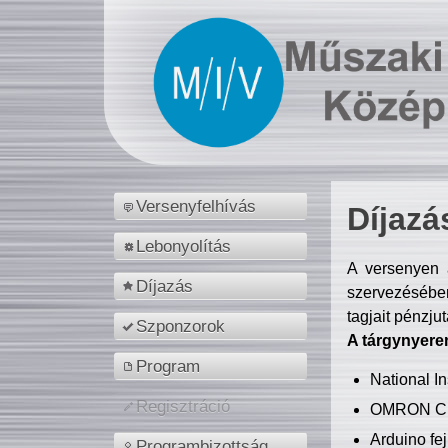
Versenyfelhívás
Díjazá
Lebonyolítás
A versenyen a
Díjazás
szervezésében
tagjait pénzju
Szponzorok
A tárgynyere
Program
National 
Regisztráció
OMRON C
Arduino fej
Programbizottság