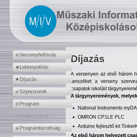
Versenyfelhívás
Díjazás
Lebonyolítás
A versenyen az első három hel
Díjazás
tanszéket a verseny szerve
csapatok iskoláit tárgynyeremé
Szponzorok
A tárgynyeremények, melyekb
Program
National Instruments myD
Regisztráció
OMRON CP1LE PLC
Arduino fejlesztő kit Tinke
Programbizottság
Az első három helyezett csap