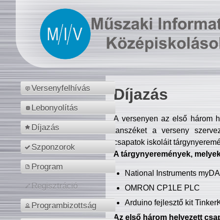
Versenyfelhívás
Díjazás
Lebonyolítás
A versenyen az első három hel
Díjazás
tanszéket a verseny szerve
csapatok iskoláit tárgynyeremé
Szponzorok
A tárgynyeremények, melyekb
Program
National Instruments myD
Regisztráció
OMRON CP1LE PLC
Arduino fejlesztő kit Tinke
Programbizottság
Az első három helyezett csap