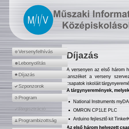
Versenyfelhívás
Díjazás
Lebonyolítás
A versenyen az első három hel
Díjazás
tanszéket a verseny szerve
csapatok iskoláit tárgynyeremé
Szponzorok
A tárgynyeremények, melyekb
Program
National Instruments myD
Regisztráció
OMRON CP1LE PLC
Arduino fejlesztő kit Tinke
Programbizottság
Az első három helyezett csap