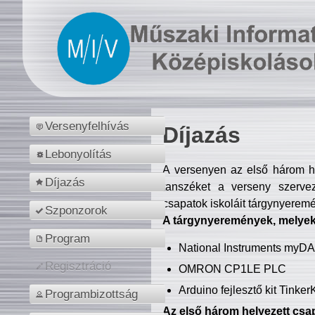
Versenyfelhívás
Díjazás
Lebonyolítás
A versenyen az első három hel
Díjazás
tanszéket a verseny szerve
csapatok iskoláit tárgynyeremé
Szponzorok
A tárgynyeremények, melyekb
Program
National Instruments myD
Regisztráció
OMRON CP1LE PLC
Arduino fejlesztő kit Tinke
Programbizottság
Az első három helyezett csap