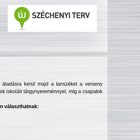
s átadásra kerül majd a tanszéket a verseny
ok iskoláit tárgynyereménnyel, míg a csapatok
n választhatnak: