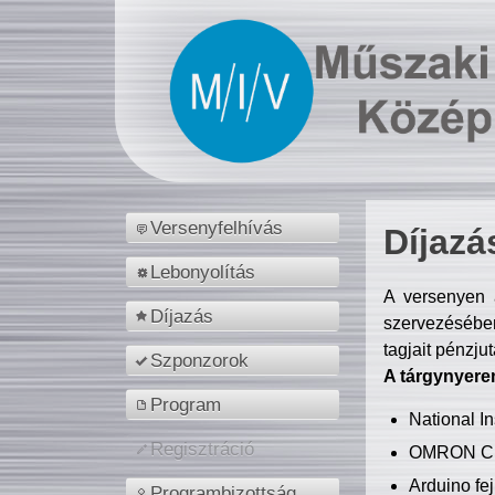
Versenyfelhívás
Díjazá
Lebonyolítás
A versenyen a
Díjazás
szervezésében
tagjait pénzju
Szponzorok
A tárgynyere
Program
National 
Regisztráció
OMRON C
Arduino fej
Programbizottság