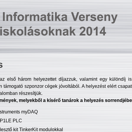
s
z első három helyezettet díjazzuk, valamint egy különdíj i
 támogató szponzor cégek jóvoltából. A helyezést elért csapat
talomban részesítjük.
mények, melyekből a kísérő tanárok a helyezés sorrendjébe
Instruments myDAQ
P1LE PLC
lesztő kit TinkerKit modulokkal