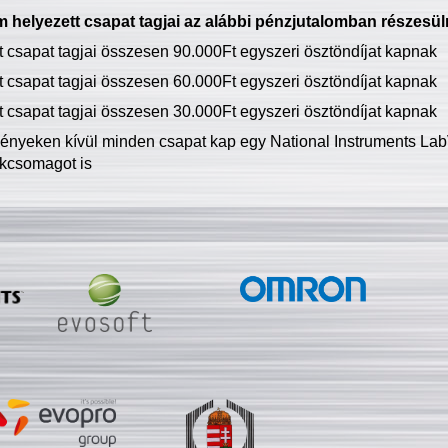
 helyezett csapat tagjai az alábbi pénzjutalomban részesül
tt csapat tagjai összesen 90.000Ft egyszeri ösztöndíjat kapnak
tt csapat tagjai összesen 60.000Ft egyszeri ösztöndíjat kapnak
tt csapat tagjai összesen 30.000Ft egyszeri ösztöndíjat kapnak
ményeken kívül minden csapat kap egy National Instruments LabV
kcsomagot is