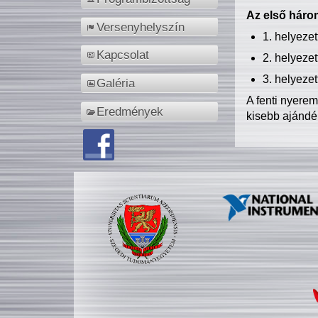
Az első három
Versenyhelyszín
1. helyeze
Kapcsolat
2. helyeze
3. helyeze
Galéria
A fenti nyere
Eredmények
kisebb ajándé